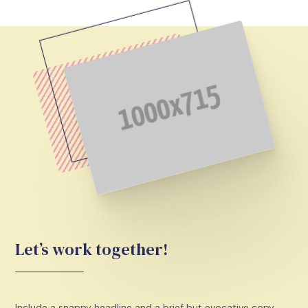
Let’s work together!
Include a snappy headline and a brief but evocative copy